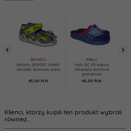
BEFADO
INBLU
Befado 250P053 SNAKE
Inblu BC-39 kapcie
sandałki domowe szare
chłopięce domowe
kap
granatowe
45,
00
PLN
40,
00
PLN
Klienci, którzy kupili ten produkt wybrali
również...