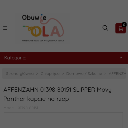
0
Kategorie:
Strona główna
Chłopięce
Domowe / Szkolne
AFFENZAHN
AFFENZAHN 01398-80151 SLIPPER Movy
Panther kapcie na rzep
Model:
01398-80151