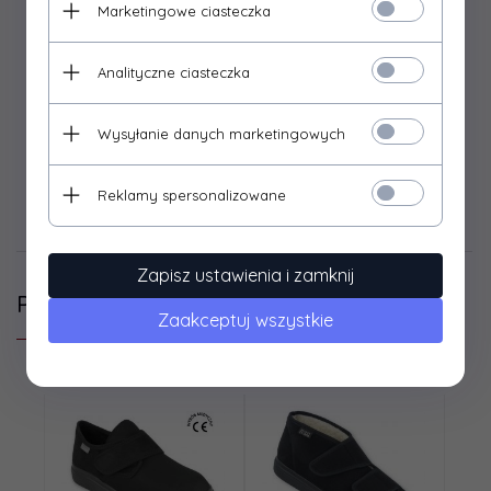
Marketingowe ciasteczka
41 - 25,0 cm
42 - 26,0 cm
43 - 26,5 cm
Analityczne ciasteczka
44- 27,0 cm
45 - 27,8 cm
Wysyłanie danych marketingowych
46 - 28,0 cm
Reklamy spersonalizowane
Dane techniczne
Zapisz ustawienia i zamknij
Polecamy
Zaakceptuj wszystkie