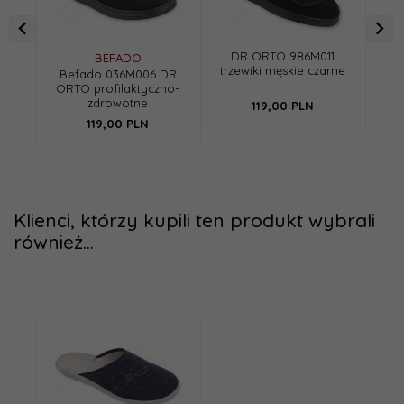
DR ORTO 986M011
BEFADO
trzewiki męskie czarne
Befado 036M006 DR
B
ORTO profilaktyczno-
Or
zdrowotne
119,
00
PLN
119,
00
PLN
Klienci, którzy kupili ten produkt wybrali
również...