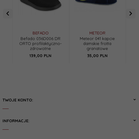
BEFADO
METEOR
Befado 036D006 DR
Meteor 041 kapcie
M
ORTO profilaktyczno-
damskie frotta
dam
zdrowotne
granatowe
139,
00
PLN
35,
00
PLN
TWOJE KONTO:
INFORMACJE: