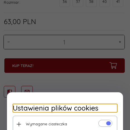
36
37
38
40
41
Rozmiar::
63,
00
PLN
KUP TERAZ!
Ustawienia plików cookies
Wymagane ciasteczka
Opis produktu