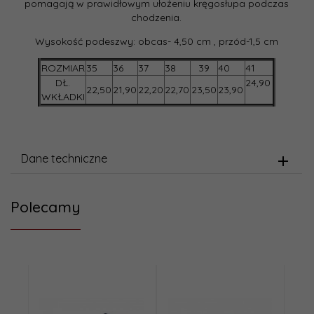
pomagają w prawidłowym ułożeniu kręgosłupa podczas
chodzenia.
Wysokość podeszwy: obcas- 4,50 cm , przód-1,5 cm
ROZMIAR
35
36
37
38
39
40
41
DŁ.
24,90
22,50
21,90
22,20
22,70
23,50
23,90
WKŁADKI
Dane techniczne
Polecamy