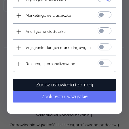
Marketingowe ciasteczka
Analityczne ciasteczka
Opis produktu
Wysyłanie danych marketingowych
Klapki damskie domowe w kolorze czarnym marki Inblu (
Reklamy spersonalizowane
LV-18 )
Jest to obuwie dla kobiet w każdym wieku.
Doskonale sprawdzą się do użytku domowego jak i
Zapisz ustawienia i zamknij
zewnętrznego ( w sezonie letnim ).
Zaakceptuj wszystkie
Cholewka buta wykonana z naturalnych tkanin - miłe w
dotyku.
Wkładka wykonana z tkaniny.
Odpowiednia wysokość i lekkie wyprofilowane podeszwy