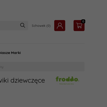
0
Schowek
Nasze Marki
py
iki dziewczęce