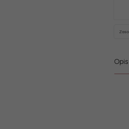
Zaso
Opis
Dane
Kod
produ
Gwara