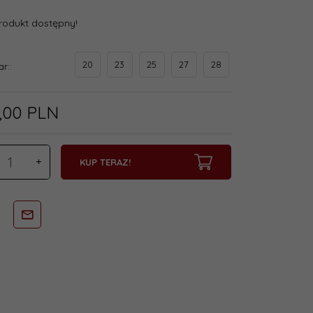
rodukt dostępny!
20
23
25
27
28
ar::
,
00
PLN
KUP TERAZ!