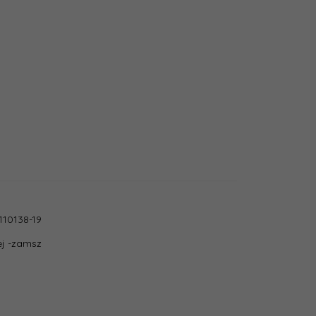
10138-19
ej -zamsz
Skóra naturalna - zamsz
zny:
Wełna