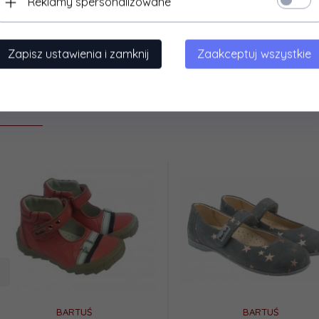
Reklamy spersonalizowane
kość:
Za kostkę
Zapisz ustawienia i zamknij
Zaakceptuj wszystkie
ecamy
BARTUŚ
BARTUŚ