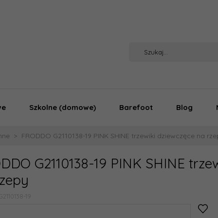
we
Szkolne (domowe)
Barefoot
Blog
nne
FRODDO G2110138-19 PINK SHINE trzewiki dziewczęce na rze
DDO G2110138-19 PINK SHINE trzew
rzepy
G2110138-19