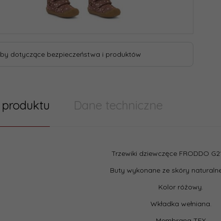
by dotyczące bezpieczeństwa i produktów
 produktu
Dane techniczne
Trzewiki dziewczęce FRODDO G21
 techniczne
Buty
Buty wykonane ze skóry naturaln
Materiał
Kolor różowy.
G2110138-19
centa:
zewnętr
Wkładka wełniana.
Materiał
ncja::
12 miesięcy
Membrana TEX