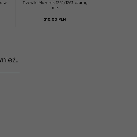
na w
Trzewiki Mazurek 1262/1263 czarny
Trzewiki Mazurek 
mix
na r
210,
00
PLN
169,
0
nież...