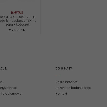
BARTUŚ
FRODDO G2110138-7 RED
rzewiki nubukowe TEX na
rzepy - kożuszek
319,
00
PLN
CJE:
CO U NAS?
in
Nasza historia!
 prywatności
Bezpłatne badania stóp
enie od umowy
Kontakt