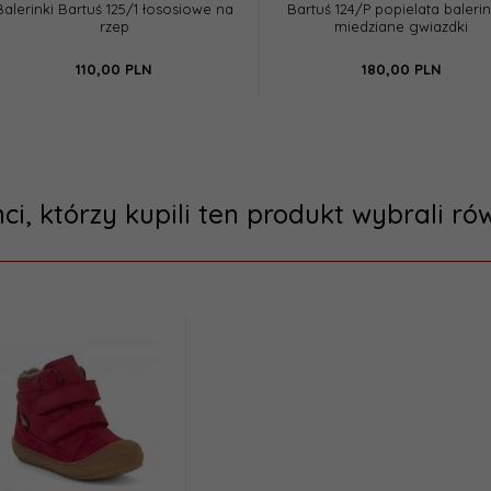
Balerinki Bartuś 125/1 łososiowe na
Bartuś 124/P popielata baleri
rzep
miedziane gwiazdki
110,
00
PLN
180,
00
PLN
nci, którzy kupili ten produkt wybrali rów