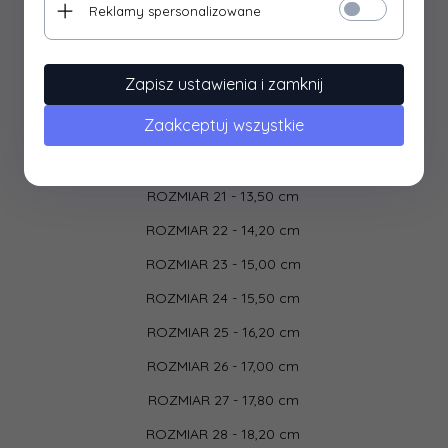
Reklamy spersonalizowane
Buty zapinane na rzepy dzięki którym można regulować
tęgość.
Szeroki czubek buta zapewnia swobodny ruch palców.
Zapisz ustawienia i zamknij
Trzewiki posiadają membranę TE-POR.
Zaakceptuj wszystkie
ROZMIAR 20 - 13,00 cm
ROZMIAR 21 - 13,50 cm
ROZMIAR 22 - 14,20 cm
ROZMIAR 23 - 15,00 cm
ROZMIAR 24 - 15,50 cm
ROZMIAR 25 - 16,20 cm
ROZMIAR 26 - 17,00 cm
ROZMIAR 27 - 17,80 cm
ROZMIAR 28 - 18,20 cm