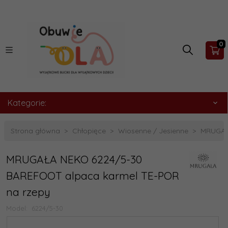
0
Kategorie:
Strona główna
Chłopięce
Wiosenne / Jesienne
MRUGAŁ
MRUGAŁA NEKO 6224/5-30
BAREFOOT alpaca karmel TE-POR
na rzepy
Model:
6224/5-30