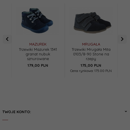
MAZUREK
MRUGAŁA
Trzewiki Mazurek 1341
Trzewiki Mrugała Mita
Be
granat nubuk
0103/8-90 Stone na
sp
sznurowane
rzepy
179,
00
PLN
175,
00
PLN
Cena rynkowa:
175.00 PLN
TWOJE KONTO: