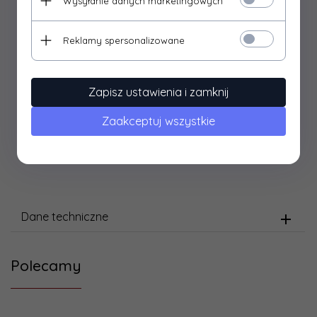
Wysyłanie danych marketingowych
komponował się z wieloma codziennymi stylizacjami.
ROZMIAR 28 - 17,90 cm
Reklamy spersonalizowane
ROZMIAR 29 - 18,50 cm
ROZMIAR 30 - 19,20 cm
Zapisz ustawienia i zamknij
ROZMIAR 31 - 19,50 cm
Zaakceptuj wszystkie
ROZMIAR 32 - 20,10 cm
ROZMIAR 33 - 20,80 cm
Dane techniczne
Polecamy