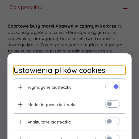
Opis produktu
Sportowe buty marki Apawwa w czarnym kolorze
to
doskonały wybór dla dzieci które są w ciągłym ruchu,
zapewniając im wygodę, bezpieczeństwo i radość z
każdego kroku. Zostały stworzone z myślą o aktywnym
trybie życia dzieci a przez to idealnie sprawdzą się
zarówno w szkole jak i podczas spacerów na świeżym
powietrzu.
Ustawienia plików cookies
Cholewka wykonana z przewiewnej siateczki i miękkiego
materiału syntetycznego zapewnia odpowiednią cyrkulację
powietrza i chroni stopę przed otarciami. Piankowa
Wymagane ciasteczka
podeszwa amortyzuje wstrząsy, dzięki czemu każdy krok
jest lekki i bezpieczny. Lekko usztywniony zapiętek.
Marketingowe ciasteczka
Szeroki rzep sprawia, że dziecko może samodzielnie
zakładać i zdejmować buty. Elastyczne gumki zamiast
klasycznych sznurówek dodatkowo ułatwiają dopasowanie
Analityczne ciasteczka
obuwia do stopy.
Stylowy, nowoczesny wygląd będzie doskonale