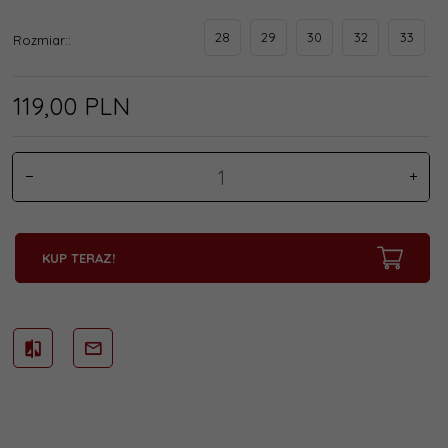
28
29
30
32
33
Rozmiar::
119,
00
PLN
KUP TERAZ!