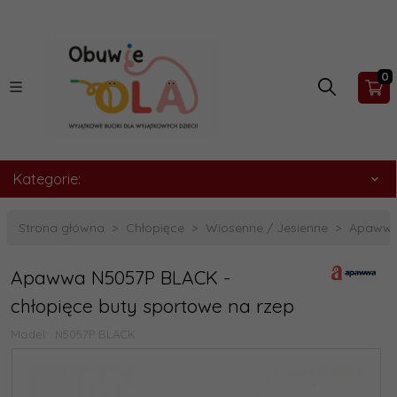
0
Kategorie:
Strona główna
Chłopięce
Wiosenne / Jesienne
Apawwa 
Apawwa N5057P BLACK -
chłopięce buty sportowe na rzep
Model:
N5057P BLACK