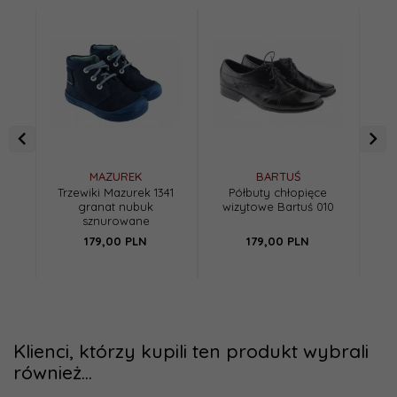
MAZUREK
BARTUŚ
Trzewiki Mazurek 1341
Półbuty chłopięce
Tr
granat nubuk
wizytowe Bartuś 010
0
sznurowane
179,
00
PLN
179,
00
PLN
Cen
Klienci, którzy kupili ten produkt wybrali
również...