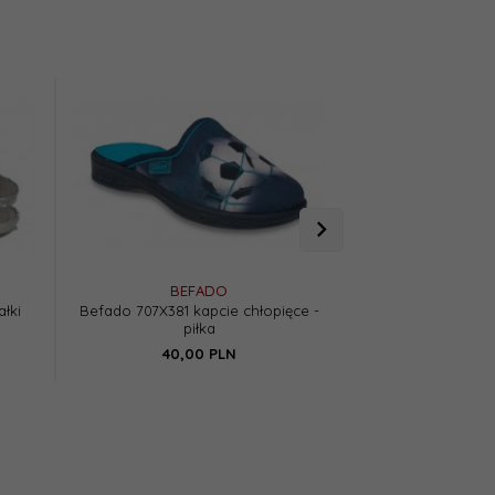
BEFADO
RAW
łki
Befado 707X381 kapcie chłopięce -
Raweks Krzyś K6 
piłka
szare -
40,
00
PLN
45,
00