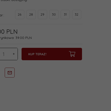
26
28
29
30
31
32
ar::
00
PLN
rynkowa:
39.00 PLN
KUP TERAZ!