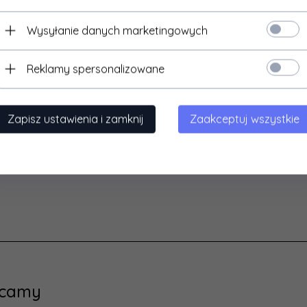
zacja
24 godzin
Wkładka
Rozmiar 26- 16,00cm
ienia::
Wysyłanie danych marketingowych
Rozmiar 27-16,50cm
Rodzaj
cent:
Raweks
zapięcia
Rozmiar 28-17,20cm
Reklamy spersonalizowane
Rozmiar 29-18,00cm
lony produktu
Rozmiar 30- 18,50cm
Zapisz ustawienia i zamknij
Zaakceptuj wszystkie
y
Rozmiar 31- 19,50cm
Oddychająca podeszwa.
tkowe:
Rozmiar 32- 20,00cm
tkowe
Produkt polski.
macje:
Beżowy
szwy:
Chłopcy
ecamy
Nowy