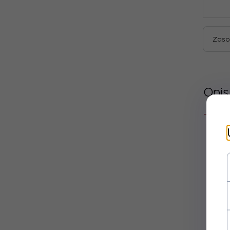
Zaso
Opis
Dane
Kod
produ
Gwara