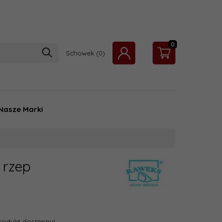
0
Schowek
Nasze Marki
 rzep
rodukt dostępny!