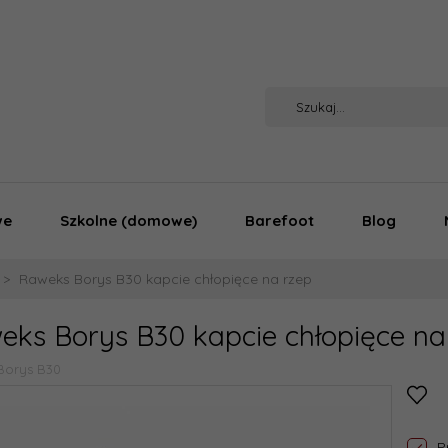
we
Szkolne (domowe)
Barefoot
Blog
Raweks Borys B30 kapcie chłopięce na rzep
eks Borys B30 kapcie chłopięce na
Borys B30
P