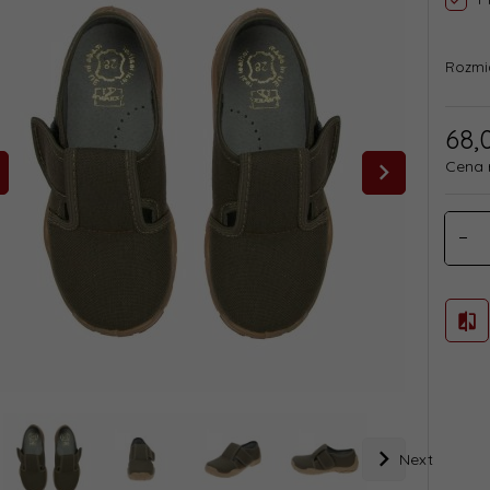
Rozmi
68,
Cena 
Next