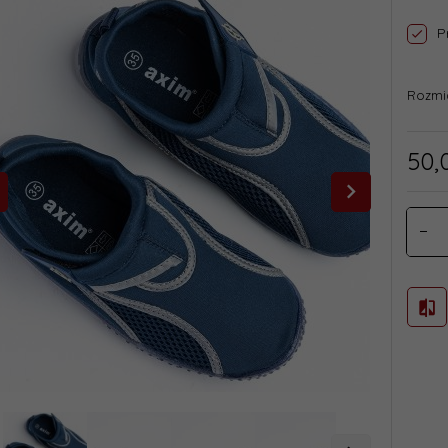
P
Rozmi
50,