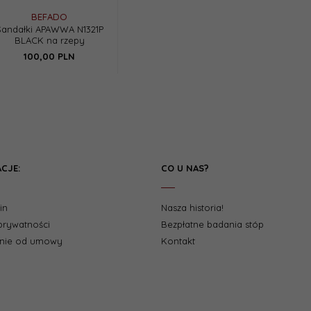
BEFADO
Sandałki APAWWA N1321P
BLACK na rzepy
100,
00
PLN
CJE:
CO U NAS?
in
Nasza historia!
 prywatności
Bezpłatne badania stóp
enie od umowy
Kontakt