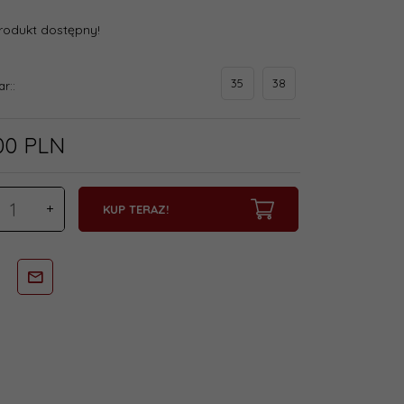
rodukt dostępny!
35
38
ar::
00
PLN
KUP TERAZ!