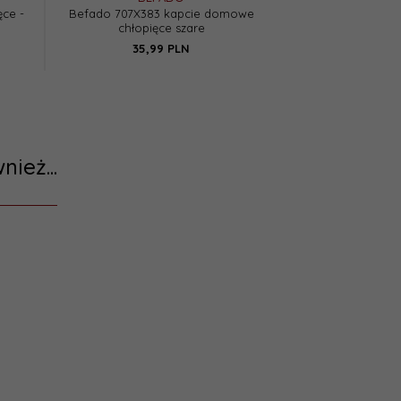
ęce -
Befado 707X383 kapcie domowe
Raweks Krzyś K6 
chłopięce szare
szare -
35,
99
PLN
45,
00
nież...