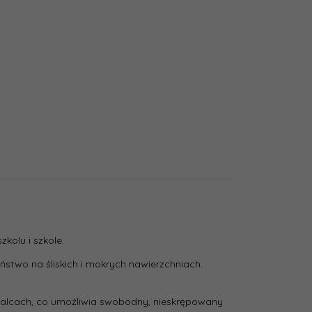
kolu i szkole.
stwo na śliskich i mokrych nawierzchniach.
Materiał tekstylny - siateczka
zny:
 palcach, co umożliwia swobodny, nieskrępowany
Materiał tekstylny