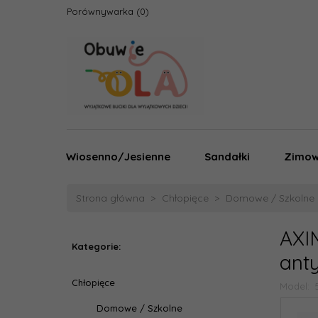
Porównywarka
Wiosenno/Jesienne
Sandałki
Zimo
Strona główna
Chłopięce
Domowe / Szkolne
AXI
Kategorie:
ant
Chłopięce
Model:
Domowe / Szkolne