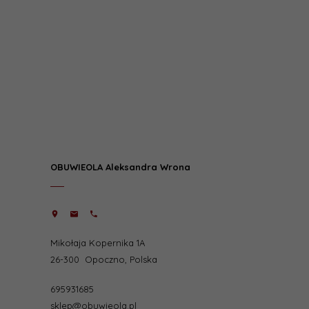
OBUWIEOLA Aleksandra Wrona
Mikołaja Kopernika 1A
26-300
Opoczno
,
Polska
695931685
sklep@obuwieola.pl