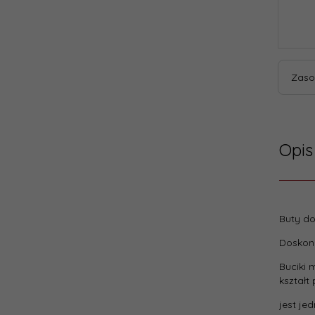
Zaso
Opis
Buty d
Dane
Doskona
Kod
Buciki 
produ
kształ
jest je
Gwara