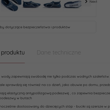
Next
by dotyczące bezpieczeństwa i produktów
 produktu
Dane techniczne
o wody zapewniają swobodę nie tylko podczas wodnych szaleństw.
 techniczne
Buty
le sprawdzą się również na co dzień, jako obuwie po domu, przedsz
Materiał
mają elastyczną antypoślizgową podeszwę , co zapewnia bezpieczeń
5KL22703 GRANAT
centa:
zewnętr
t podeszwy w butach
Materiał
dnocześnie dostosowany do dziecięcych stóp - buciki są szersze w
ncja::
12 miesięcy