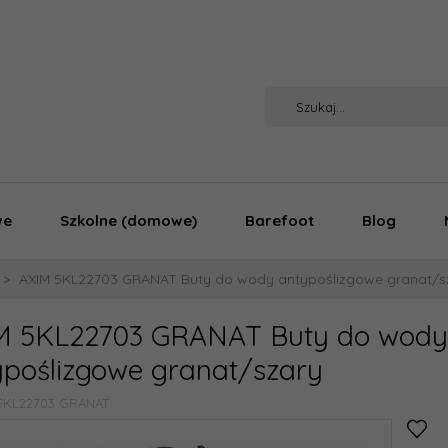
we
Szkolne (domowe)
Barefoot
Blog
AXIM 5KL22703 GRANAT Buty do wody antypoślizgowe granat/s
M 5KL22703 GRANAT Buty do wody
ypoślizgowe granat/szary
5KL22703 GRANAT