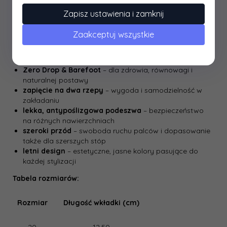
zasady z dziecięcą estetyką i wygodą.
Zapisz ustawienia i zamknij
Dlaczego warto wybra
ć
sanda
ł
y D.D.step G076-51334C
White?
Zaakceptuj wszystkie
cholewka z naturalnej skóry licowej
– oddychająca,
miękka i trwała
Zero Drop & Barefoot
– dla zdrowia, równowagi i
naturalnej postawy
zapięcie na dwa rzepy
– wygoda i samodzielność w
zakładaniu
lekka, antypoślizgowa podeszwa
– bezpieczeństwo
na różnych nawierzchniach
szeroki przód
– swoboda ruchu palców i dopasowanie
także dla szerszych stóp
letni design
– estetyczne, jasne kolory pasujące do
każdej stylizacji
Tabela rozmiarów:
Rozmiar
Długość wkładki (cm)