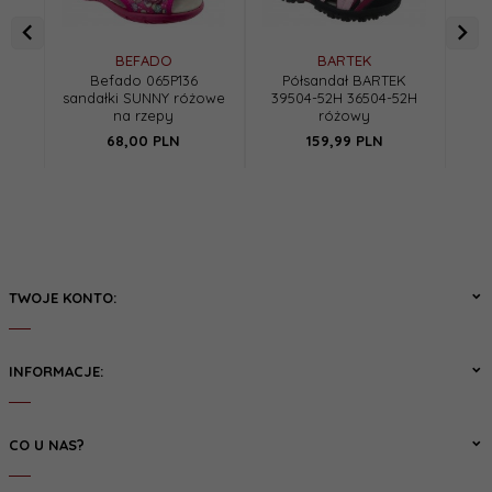
BEFADO
BARTEK
Befado 065P136
Półsandał BARTEK
sandałki SUNNY różowe
39504-52H 36504-52H
na rzepy
różowy
68,
00
PLN
159,
99
PLN
TWOJE KONTO:
INFORMACJE:
CO U NAS?