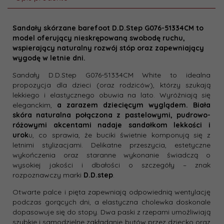
Sandały skórzane barefoot D.D.Step G076-51334CM to
model oferujący nieskrępowaną swobodę ruchu,
wspierający naturalny rozwój stóp oraz zapewniający
wygodę w letnie dni.
Sandały D.D.Step G076-51334CM White to idealna
propozycja dla dzieci (oraz rodziców), którzy szukają
lekkiego i elastycznego obuwia na lato. Wyróżniają się
eleganckim,
a zarazem dziecięcym wyglądem. Biała
skóra naturalna połączona z pastelowymi, pudrowo-
różowymi akcentami nadaje sandałkom lekkości i
urok
u, co sprawia, że buciki świetnie komponują się z
letnimi stylizacjami. Delikatne przeszycia, estetyczne
wykończenia oraz staranne wykonanie świadczą o
wysokiej jakości i dbałości o szczegóły – znak
rozpoznawczy marki
D.D.step
.
Otwarte palce i pięta zapewniają odpowiednią wentylację
podczas gorących dni, a elastyczna cholewka doskonale
dopasowuje się do stopy. Dwa paski z rzepami umożliwiają
szybkie i samodzielne zakładanie butów przez dziecko oraz