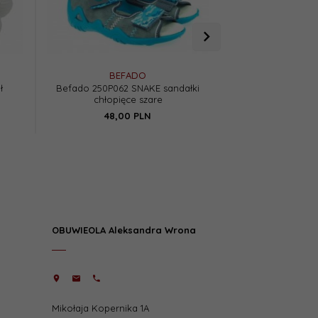
BEFADO
MAZU
ł
Befado 250P062 SNAKE sandałki
Mazurek 187 sand
chłopięce szare
grafit n
48,
00
PLN
160,
0
OBUWIEOLA Aleksandra Wrona
Mikołaja Kopernika 1A