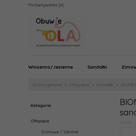
Porównywarka
Wiosenno/Jesienne
Sandałki
Zimo
Strona główna
Chłopięce
Sandałki
BIOMEC
BIO
Kategorie:
sand
Chłopięce
Model:
Domowe / Szkolne