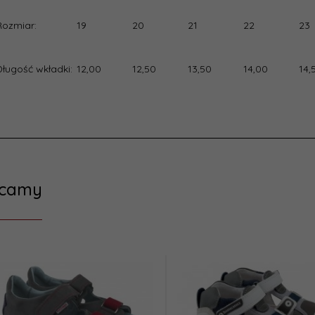
Rozmiar:
19
20
21
22
23
Chłopcy
Nowy
Długość wkładki:
12,00
12,50
13,50
14,00
14,
ecamy