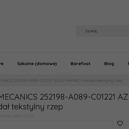
we
Szkolne (domowe)
Barefoot
Blog
ANICS 252198-A089-C01221 AZUL MARINO sandał tekstylny rzep
MECANICS 252198-A089-C01221 A
ał tekstylny rzep
252198-A089-C01221