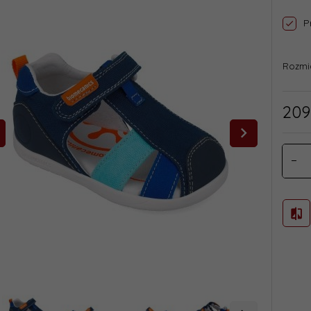
P
Rozmi
209