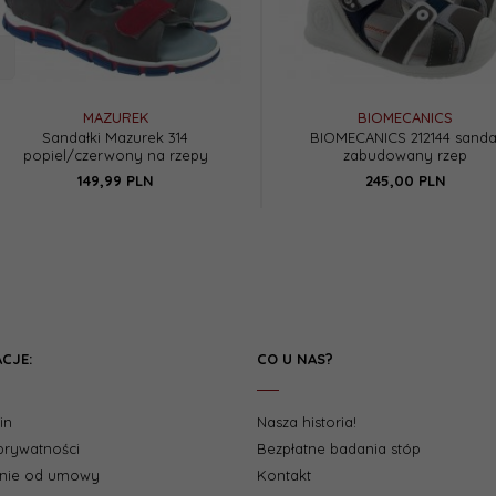
MAZUREK
BIOMECANICS
Sandałki Mazurek 314
BIOMECANICS 212144 sanda
popiel/czerwony na rzepy
zabudowany rzep
149,
99
PLN
245,
00
PLN
CJE:
CO U NAS?
in
Nasza historia!
 prywatności
Bezpłatne badania stóp
enie od umowy
Kontakt