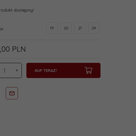
rodukt dostępny!
19
20
21
24
ar::
,
00
PLN
KUP TERAZ!