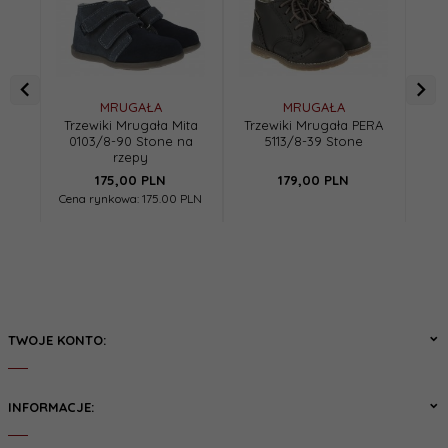
MRUGAŁA
MRUGAŁA
Trzewiki Mrugała Mita
Trzewiki Mrugała PERA
Tr
0103/8-90 Stone na
5113/8-39 Stone
rzepy
175,
00
PLN
179,
00
PLN
Cena rynkowa:
175.00 PLN
TWOJE KONTO:
INFORMACJE: