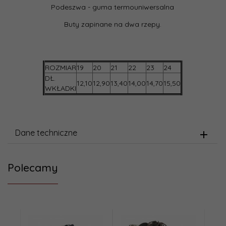
Podeszwa - guma termouniwersalna
Buty zapinane na dwa rzepy.
ROZMIAR
19
20
21
22
23
24
DŁ.
12,10
12,90
13,40
14,00
14,70
15,50
WKŁADKI
Dane techniczne
Polecamy