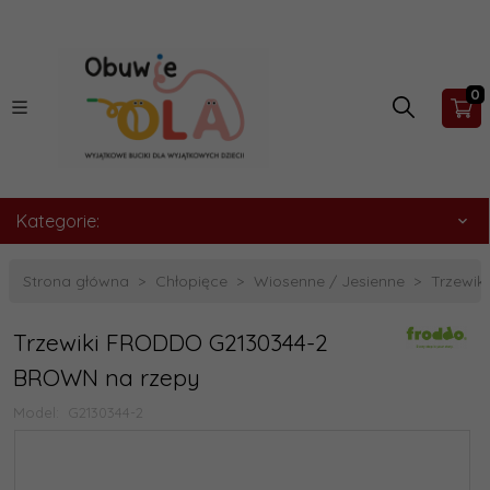
0
Kategorie:
Strona główna
Chłopięce
Wiosenne / Jesienne
Trzewi
Trzewiki FRODDO G2130344-2
BROWN na rzepy
Model:
G2130344-2