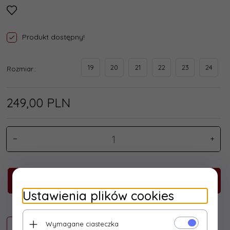
Produkt dostępny!
19
20
21
22
23
24
Rozmiar::
249,
00
PLN
KUP TERAZ!
Ustawienia plików cookies
Wymagane ciasteczka