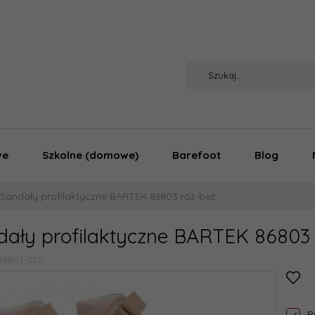
we
Szkolne (domowe)
Barefoot
Blog
Sandały profilaktyczne BARTEK 86803 róż-beż
dały profilaktyczne BARTEK 86803
86803-020
P