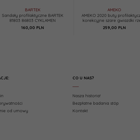
BARTEK
AMEKO
Sandały profilaktyczne BARTEK
AMEKO 2020 buty profilaktyc
81803 86803 CYKLAMEN
korekcyjne szare gwiazdki r
160,
00
PLN
259,
00
PLN
CJE:
CO U NAS?
in
Nasza historia!
 prywatności
Bezpłatne badania stóp
enie od umowy
Kontakt