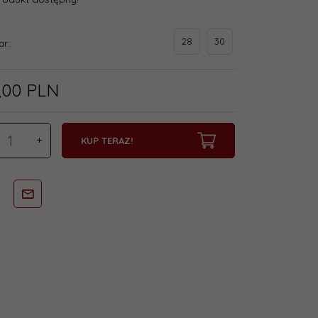
28
30
ar::
,
00
PLN
KUP TERAZ!