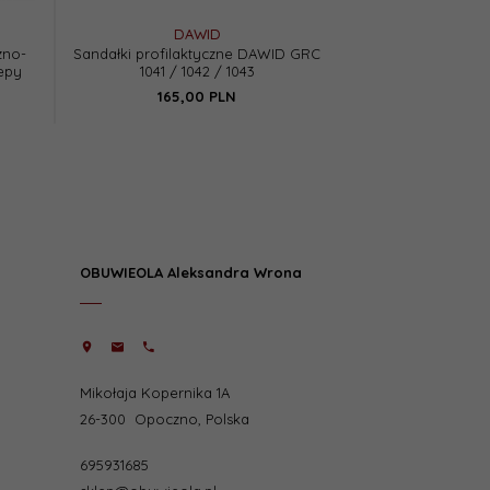
DAWID
BAR
zno-
Sandałki profilaktyczne DAWID GRC
Sandały profila
zepy
1041 / 1042 / 1043
81803 ORTO-
165,
00
PLN
189,
0
OBUWIEOLA Aleksandra Wrona
Mikołaja Kopernika 1A
26-300
Opoczno
,
Polska
695931685