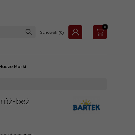
0
Schowek
Nasze Marki
 róż-beż
rodukt dostępny!