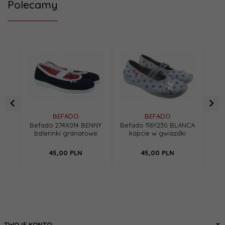
Polecamy
BEFADO
BEFADO
Befado 274X014 BENNY
Befado 116Y230 BLANCA
Bef
balerinki granatowe
kapcie w gwiazdki
45,
00
PLN
45,
00
PLN
TWOJE KONTO: