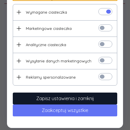
Wymagane ciasteczka
Sandałki tekstylne REN-BUT.
Cholewki wykonane z wysokiej jakości tkanin bawełnianych
Marketingowe ciasteczka
i obuwniczych.
Lekka, elastyczna i oddychająca podeszwa .
Analityczne ciasteczka
Skórzana wyprofilowana wkładka.
Usztywniony zapiętek utrzymuje stopę we właściwej
Wysyłanie danych marketingowych
pozycji.
Stabilne boki zapewniają stopie właściwą pozycję.
Reklamy spersonalizowane
Regulacja tęgości -zapinane na dwa rzepy.
Idealne jako obuwie domowe, do żłobka i przedszkola.
Zapisz ustawienia i zamknij
W sezonie letnim jako obuwie zewnętrzne.
Zaakceptuj wszystkie
Produkt polski
Rozmiar 20-13,00cm