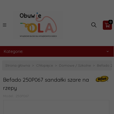
0
Kategorie:
Strona główna
Chłopięce
Domowe / Szkolne
Befado 25
Befado 250P067 sandałki szare na
rzepy
Model:
250P067