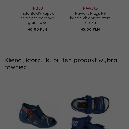
INBLU
RAWEKS
Inblu BC-39 kapcie
Raweks Krzyś K6
Bef
chłopięce domowe
kapcie chłopięce szare
d
granatowe
- piłka
40,
00
PLN
45,
00
PLN
Klienci, którzy kupili ten produkt wybrali
również...