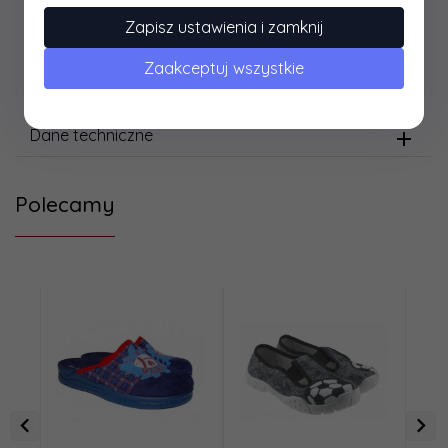
ROZMIAR
18
19
20
21
22
23
24
25
26
Zapisz ustawienia i zamknij
DŁ.
12,30
12,90
13,50
14,30
15,00
15,60
16,20
17,00
17,70
WKŁADKI
Zaakceptuj wszystkie
Dane techniczne
Polecamy