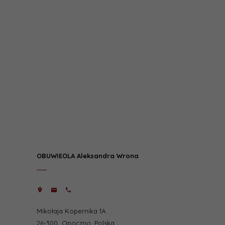
OBUWIEOLA Aleksandra Wrona
Mikołaja Kopernika 1A
26-300
Opoczno
,
Polska