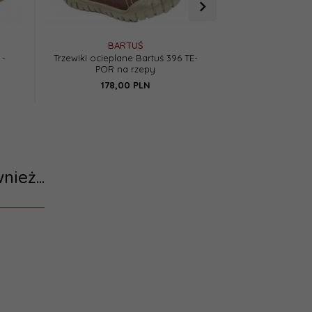
BARTUŚ
DAW
 -
Trzewiki ocieplane Bartuś 396 TE-
Trzewiki DAWID
POR na rzepy
czarne 
178,
00
PLN
240,
0
nież...