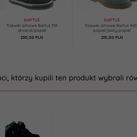
kość:
Za kostkę
BARTUŚ
BARTUŚ
Trzewiki zimowe Bartuś 355
Trzewiki zimowe Bartuś 460
dricend/popiel
popiel/jasny popiel
230,
00
PLN
215,
00
PLN
nci, którzy kupili ten produkt wybrali rów