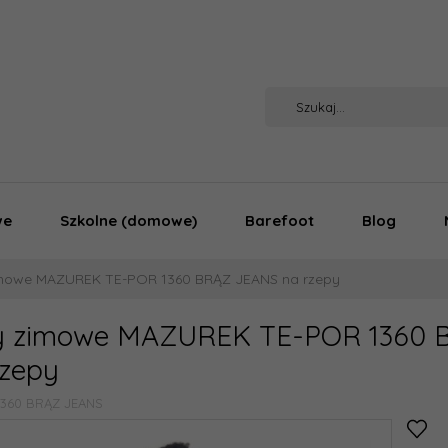
we
Szkolne (domowe)
Barefoot
Blog
imowe MAZUREK TE-POR 1360 BRĄZ JEANS na rzepy
y zimowe MAZUREK TE-POR 1360 
rzepy
1360 BRĄZ JEANS