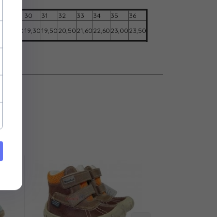
29
30
31
32
33
34
35
36
00
18,50
19,30
19,50
20,50
21,60
22,60
23,00
23,50