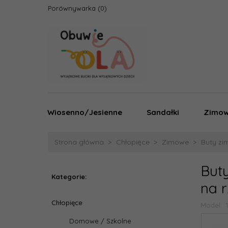
Porównywarka
Wiosenno/Jesienne
Sandałki
Zimo
Strona główna
Chłopięce
Zimowe
Buty z
But
Kategorie:
na 
Chłopięce
Model:
Domowe / Szkolne