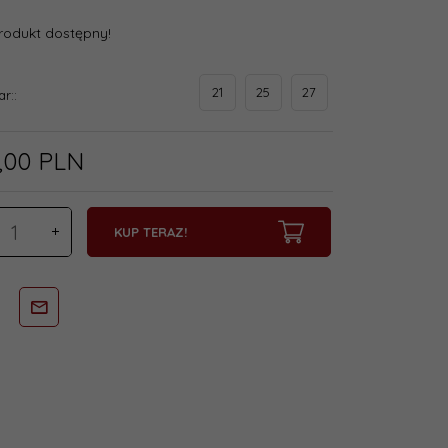
rodukt dostępny!
21
25
27
ar::
,
00
PLN
KUP TERAZ!