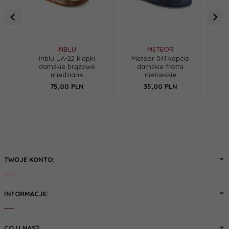
INBLU
METEOR
Inblu UA-22 klapki
Meteor 041 kapcie
M
damskie brązowe
damskie frotta
miedziane
niebieskie
75,
00
PLN
35,
00
PLN
TWOJE KONTO:
INFORMACJE:
CO U NAS?