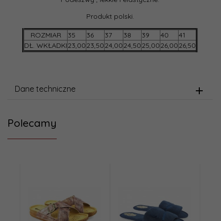
Produkt polski.
ROZMIAR
35
36
37
38
39
40
41
DŁ. WKŁADKI
23,00
23,50
24,00
24,50
25,00
26,00
26,50
Dane techniczne
Polecamy