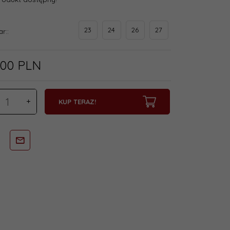
23
24
26
27
ar::
00
PLN
KUP TERAZ!