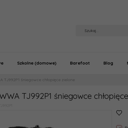
we
Szkolne (domowe)
Barefoot
Blog
TJ992P1 śniegowce chłopięce zielone
WWA TJ992P1 śniegowce chłopięce 
TJ992P1
P