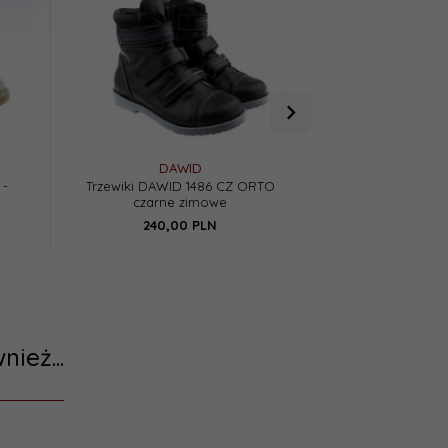
DAWID
BAR
 -
Trzewiki DAWID 1486 CZ ORTO
Bartuś 012 trzewi
czarne zimowe
cza
240,
00
PLN
220,
0
nież...