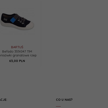
BARTUŚ
Befado 351X047 TIM
enisówki granatowe rzep
63,
00
PLN
CJE:
CO U NAS?