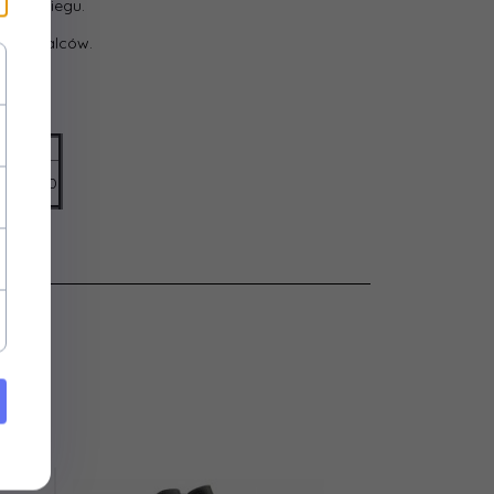
 na śniegu.
:
Kożuszek
ruch palców.
zgowe.
Suwak
:
27
,00
17,30