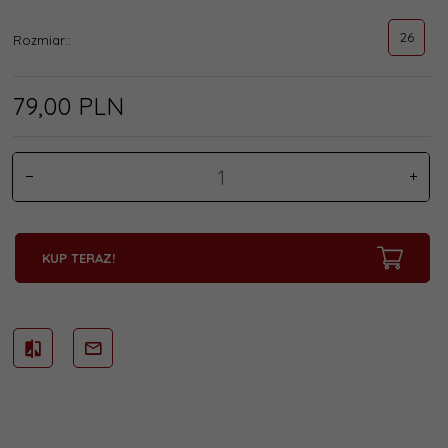
26
Rozmiar::
79,
00
PLN
KUP TERAZ!