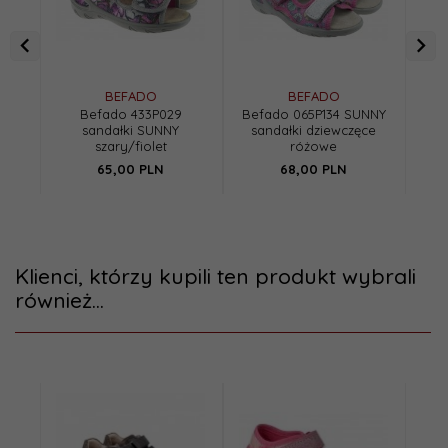
BEFADO
BEFADO
Befado 433P029
Befado 065P134 SUNNY
sandałki SUNNY
sandałki dziewczęce
san
szary/fiolet
różowe
65,
00
PLN
68,
00
PLN
Klienci, którzy kupili ten produkt wybrali
również...