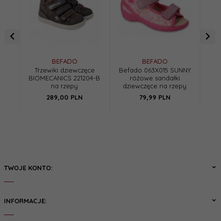
BEFADO
BEFADO
Trzewiki dziewczęce
Befado 063X015 SUNNY
RE
BIOMECANICS 221204-B
różowe sandałki
kap
na rzepy
dziewczęce na rzepy
r
289,
00
PLN
79,
99
PLN
TWOJE KONTO:
INFORMACJE: