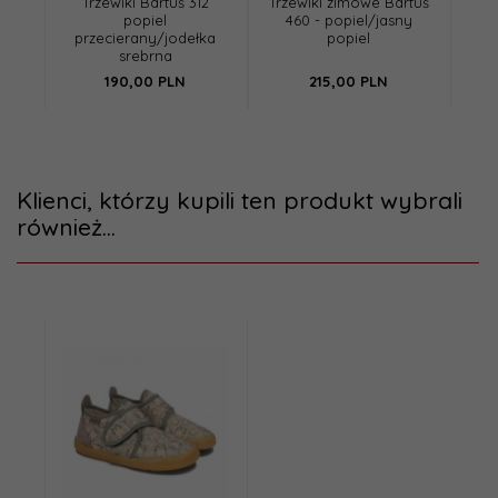
Trzewiki Bartuś 312
Trzewiki zimowe Bartuś
popiel
460 - popiel/jasny
przecierany/jodełka
popiel
srebrna
190,
00
PLN
215,
00
PLN
Klienci, którzy kupili ten produkt wybrali
również...