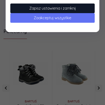
Zapisz ustawienia i zamknij
Dane techniczne
Zaakceptuj wszystkie
Polecamy
BARTUŚ
BARTUŚ