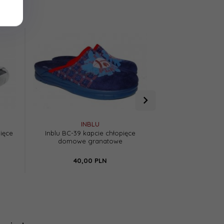
INBLU
BEF
ięce
Inblu BC-39 kapcie chłopięce
Befado 707X381 ka
domowe granatowe
pił
40,
00
PLN
40,
00