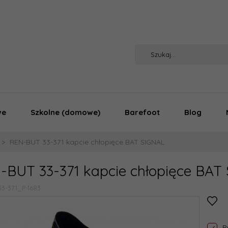
we
Szkolne (domowe)
Barefoot
Blog
REN-BUT 33-371 kapcie chłopięce BAT SIGNAL
-BUT 33-371 kapcie chłopięce BAT
33-371_P-1683
P