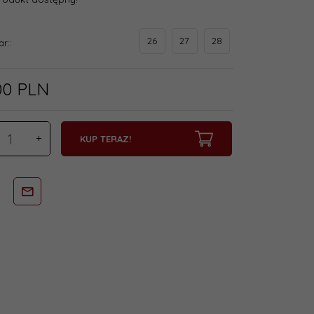
26
27
28
ar::
00
PLN
KUP TERAZ!