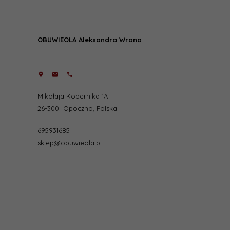
OBUWIEOLA Aleksandra Wrona
Mikołaja Kopernika 1A
26-300
Opoczno
,
Polska
695931685
sklep@obuwieola.pl