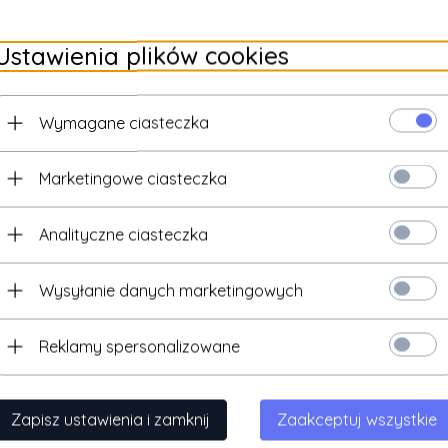
Rozmiar 27-17,30cm
y
Wkładka antybakteryjna
Rozmiar 28-18,00cm
Ustawienia plików cookies
tkowe:
Rozmiar 29-18,80cm
tkowe
Produkt polski
macje:
Rozmiar 30-19,40cm
Wymagane ciasteczka
Rozmiar 31-19,90cm
Biały
szwy:
Marketingowe ciasteczka
Rozmiar 32-20,50cm
Rozmiar 33-21,20cm
lenie:
Nie
Analityczne ciasteczka
Chłopcy
Wysyłanie danych marketingowych
Nowy
Reklamy spersonalizowane
ecamy
Zapisz ustawienia i zamknij
Zaakceptuj wszystkie