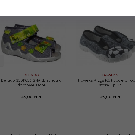
BEFADO
RAWEKS
Befado 250P053 SNAKE sandałki
Raweks Krzyś K6 kapcie chłop
domowe szare
szare - piłka
45,
00
PLN
45,
00
PLN