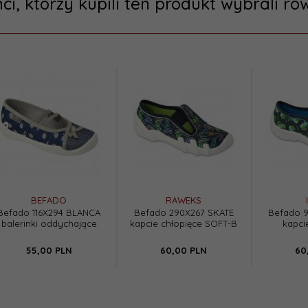
nci, którzy kupili ten produkt wybrali rów
BEFADO
RAWEKS
Befado 116X294 BLANCA
Befado 290X267 SKATE
Befado 
balerinki oddychające
kapcie chłopięce SOFT-B
kapci
55,
00
PLN
60,
00
PLN
60