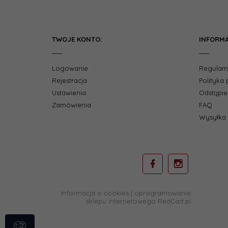
TWOJE KONTO:
INFORMA
Logowanie
Regulam
Rejestracja
Polityka
Ustawienia
Odstąpi
Zamówienia
FAQ
Wysyłka
Informacja o cookies
|
oprogramowanie
sklepu internetowego
RedCart.pl