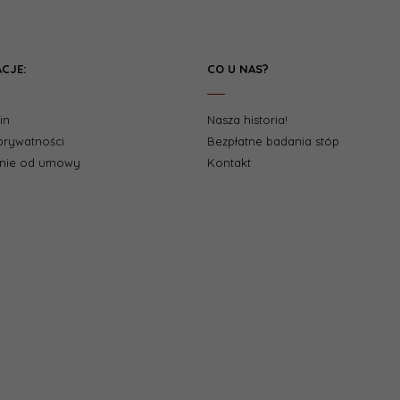
CJE:
CO U NAS?
in
Nasza historia!
 prywatności
Bezpłatne badania stóp
enie od umowy
Kontakt