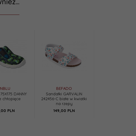
nież...
INBLU
BEFADO
975X175 DANNY
Sandałki GARVALIN
e chłopięce
242456-C białe w kwiatki
na rzepy
,
00
PLN
149,
00
PLN