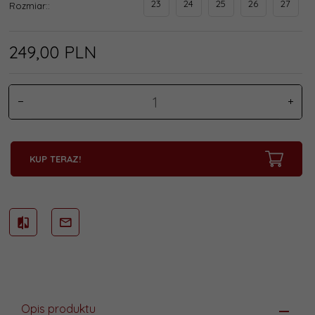
23
24
25
26
27
Rozmiar::
249,
00
PLN
KUP TERAZ!
Opis produktu