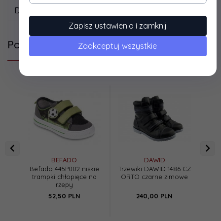
Dane techniczne
Zapisz ustawienia i zamknij
Polecamy
Zaakceptuj wszystkie
BEFADO
DAWID
Befado 445P002 niskie
Trzewiki DAWID 1486 CZ
Tr
trampki chłopięce na
ORTO czarne zimowe
0
rzepy
52,
50
PLN
240,
00
PLN
Cen