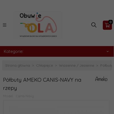
0
Kategorie:
Strona główna
Chłopięce
Wiosenne / Jesienne
Półbuty
Półbuty AMEKO CANIS-NAVY na
rzepy
Model:
Canis-Navy