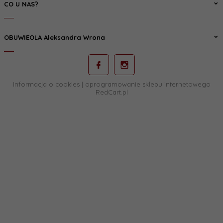
CO U NAS?
OBUWIEOLA Aleksandra Wrona
Informacja o cookies
|
oprogramowanie sklepu internetowego
RedCart.pl
sklep@obuwieola.pl