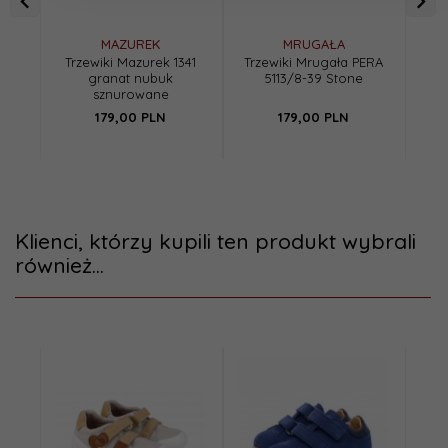
MAZUREK
MRUGAŁA
Trzewiki Mazurek 1341
Trzewiki Mrugała PERA
Tr
granat nubuk
5113/8-39 Stone
0
sznurowane
179,
00
PLN
179,
00
PLN
Cen
Klienci, którzy kupili ten produkt wybrali
również...