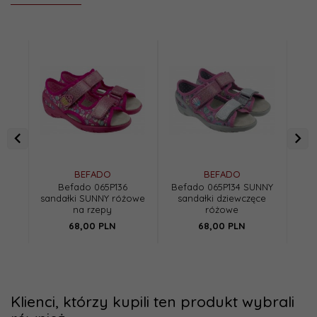
BEFADO
BEFADO
Befado 065P136
Befado 065P134 SUNNY
P
sandałki SUNNY różowe
sandałki dziewczęce
39
na rzepy
różowe
68,
00
PLN
68,
00
PLN
Klienci, którzy kupili ten produkt wybrali