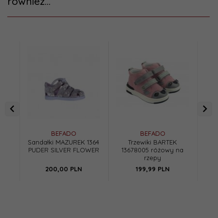
również...
BEFADO
BEFADO
Sandałki MAZUREK 1364
Trzewiki BARTEK
PUDER SILVER FLOWER
13678005 różowy na
G21
rzepy
dz
200,
00
PLN
199,
99
PLN