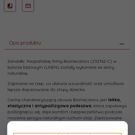
Opis produktu
Sandałki hiszpańskiej firmy Biomecanics (232162-C) w
kolorze beżowym (LINEN) zostały wykonane ze skóry
naturalnej.
Zapinanie na rzep, co ułatwia wzuwalność oraz umożliwia
lepsze dopasowanie do stopy dziecka.
Cechą charakteryzującą obuwie Biomecanics jest
lekka,
elastyczna i antypoślizgowa podeszwa
, która zapobiega
poślizgnięciu się, daje komfort i bezpieczeństwo podczas
noszenia sprzyja naturalnym ruchom stóp. Zastosowane
podeszwy mają odpowiednią sprężystość, twardość i
ścieralność.