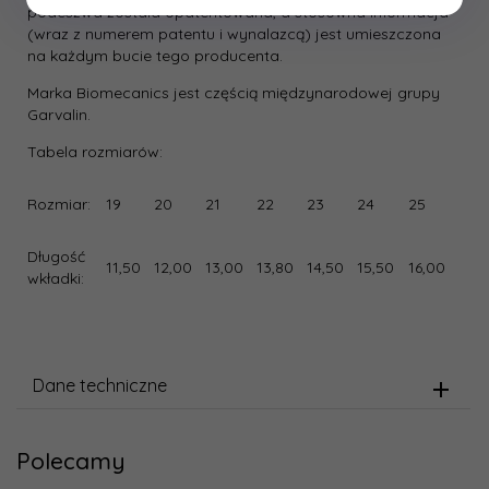
podeszwa została opatentowana, a stosowna informacja
(wraz z numerem patentu i wynalazcą) jest umieszczona
na każdym bucie tego producenta.
Marka Biomecanics jest częścią międzynarodowej grupy
Garvalin.
Tabela rozmiarów:
Rozmiar:
19
20
21
22
23
24
25
Długość
11,50
12,00
13,00
13,80
14,50
15,50
16,00
wkładki:
Dane techniczne
Polecamy