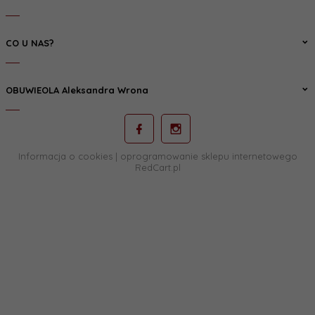
CO U NAS?
OBUWIEOLA Aleksandra Wrona
Informacja o cookies
|
oprogramowanie sklepu internetowego
RedCart.pl
sklep@obuwieola.pl