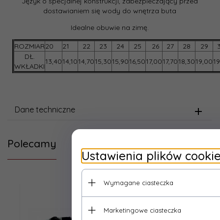
Język o specjalnej konstrukcji, zabezpieczający przed
dostawianiem się wody do wnętrza buta
Idealne obuwie na zimę.
ROZMIAR
20
21
22
23
24
25
26
27
28
29
DŁ.
13,40
14,10
14,70
15,30
15,90
16,50
17,00
17,70
18,30
19,00
19
WKŁADKI
Dane techniczne
Polecamy
Ustawienia plików cooki
Wymagane ciasteczka
Marketingowe ciasteczka