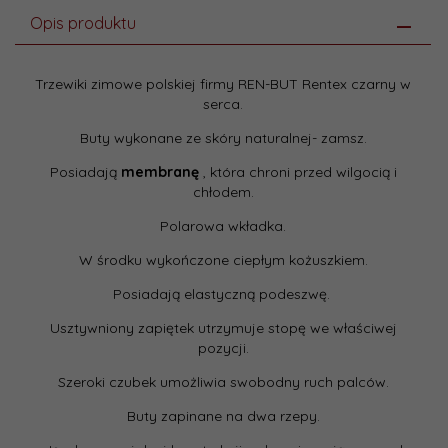
Opis produktu
Trzewiki zimowe polskiej firmy REN-BUT Rentex czarny w
serca.
Buty wykonane ze skóry naturalnej- zamsz.
Posiadają
membranę
, która chroni przed wilgocią i
chłodem.
Polarowa wkładka.
W środku wykończone ciepłym kożuszkiem.
Posiadają elastyczną podeszwę.
Usztywniony zapiętek utrzymuje stopę we właściwej
pozycji.
Szeroki czubek umożliwia swobodny ruch palców.
Buty zapinane na dwa rzepy.