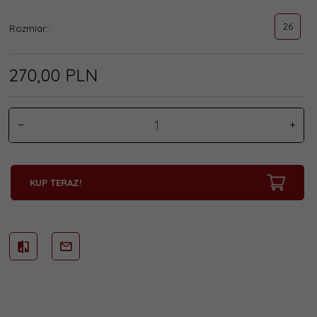
26
Rozmiar::
270,
00
PLN
KUP TERAZ!