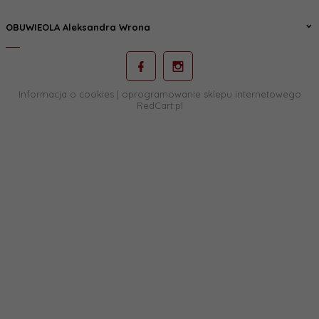
OBUWIEOLA Aleksandra Wrona
Informacja o cookies
|
oprogramowanie sklepu internetowego
RedCart.pl
sklep@obuwieola.pl