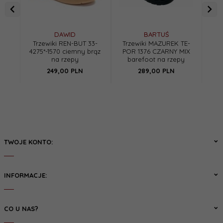
DAWID
BARTUŚ
Trzewiki REN-BUT 33-
Trzewiki MAZUREK TE-
PRI
4275*-1570 ciemny brąz
POR 1376 CZARNY MIX
chł
na rzepy
barefoot na rzepy
249,
00
PLN
289,
00
PLN
TWOJE KONTO:
INFORMACJE:
CO U NAS?