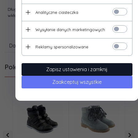
Długość
17,50
18,00
19,00
19,50
20,00
21,00
21,50
22,00
22,5
Analityczne ciasteczka
wkładki:
Wysyłanie danych marketingowych
Dane techniczne
Reklamy spersonalizowane
Polecamy
Zapisz ustawienia i zamknij
Zaakceptuj wszystkie