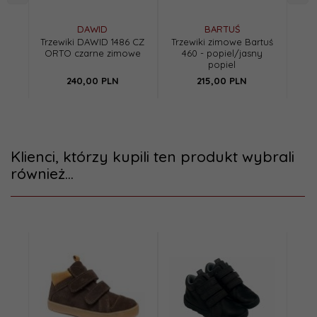
DAWID
BARTUŚ
Trzewiki DAWID 1486 CZ
Trzewiki zimowe Bartuś
B
ORTO czarne zimowe
460 - popiel/jasny
zi
popiel
240,
00
PLN
215,
00
PLN
Klienci, którzy kupili ten produkt wybrali
również...