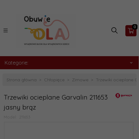
0
Kategorie:
Strona główna
Chłopięce
Zimowe
Trzewiki ocieplane G
Trzewiki ocieplane Garvalin 211653
jasny brąz
Model:
211653